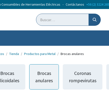
n Consumibles de Herramientas Eléctricas - Contáctanos
+56 (2) 3224 26
ticias
Cursos
tos
Tienda
Productos para Metal
Brocas anulares
Brocas
Brocas
Coronas
licoidales
anulares
rompevirutas