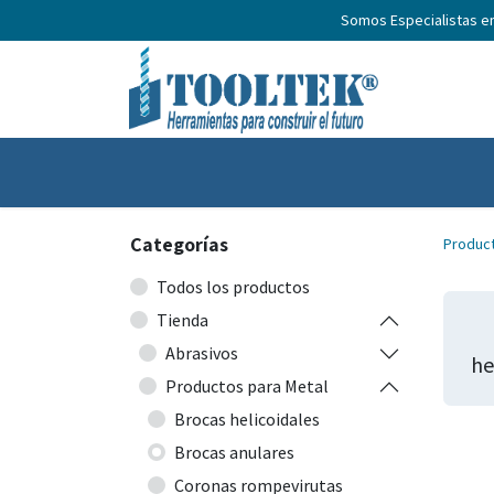
Somos Especialistas e
Inicio
Productos
Nosotros
No
Categorías
Produc
Todos los productos
Tienda
Abrasivos
he
Productos para Metal
Brocas helicoidales
Brocas anulares
Coronas rompevirutas