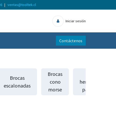
56
|
ventas@tooltek.cl
Iniciar sesión
Contáctenos
Brocas
Otras
Brocas
cono
herramientas
escalonadas
morse
para metal