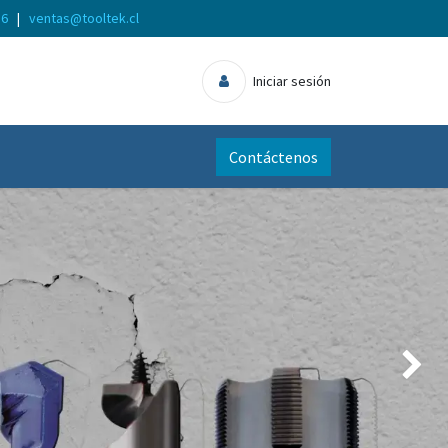
56
|
ventas@tooltek.cl
Iniciar sesión
Contáctenos
Siguien