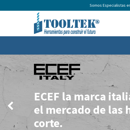
Somos Especialistas e
Inicio
Productos
Nosotros
No
ECEF la marca ital
el mercado de las 
Anterior
corte.