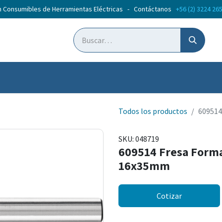
n Consumibles de Herramientas Eléctricas - Contáctanos
+56 (2) 3224 26
ticias
Cursos
Todos los productos
609514
SKU:
048719
609514 Fresa Forma
16x35mm
Cotizar