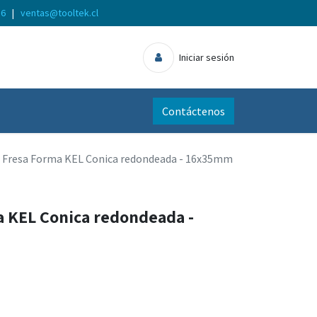
56
|
ventas@tooltek.cl
Iniciar sesión
Contáctenos
 Fresa Forma KEL Conica redondeada - 16x35mm
 KEL Conica redondeada -