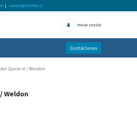
56
|
ventas@tooltek.cl
Iniciar sesión
Contáctenos
dor Quick-in / Weldon
 / Weldon