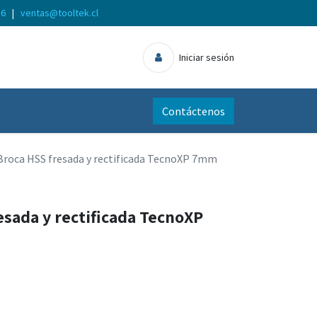
56
|
ventas@tooltek.cl
Iniciar sesión
Contáctenos
Broca HSS fresada y rectificada TecnoXP 7mm
esada y rectificada TecnoXP