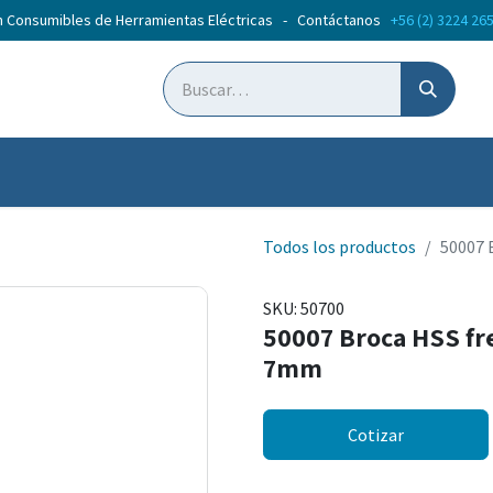
n Consumibles de Herramientas Eléctricas - Contáctanos
+56 (2) 3224 26
ticias
Cursos
Todos los productos
50007 
SKU:
50700
50007 Broca HSS fr
7mm
Cotizar