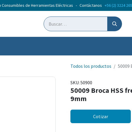
n Consumibles de Herramientas Eléctricas - Contáctanos
+56 (2) 3224 26
ticias
Cursos
Todos los productos
50009 
SKU:
50900
50009 Broca HSS fr
9mm
Cotizar