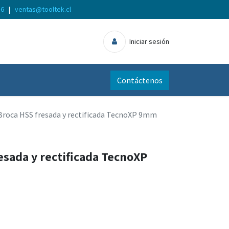
56
|
ventas@tooltek.cl
Iniciar sesión
Contáctenos
Broca HSS fresada y rectificada TecnoXP 9mm
esada y rectificada TecnoXP