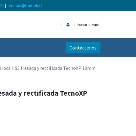
56
|
ventas@tooltek.cl
Iniciar sesión
Contáctenos
Broca HSS fresada y rectificada TecnoXP 10mm
esada y rectificada TecnoXP