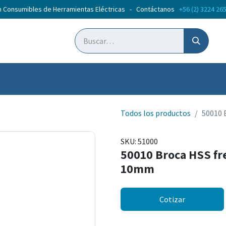
n Consumibles de Herramientas Eléctricas - Contáctanos
+56 (2) 3224 26
ticias
Cursos
Todos los productos
50010 
SKU:
51000
50010 Broca HSS fr
10mm
Cotizar