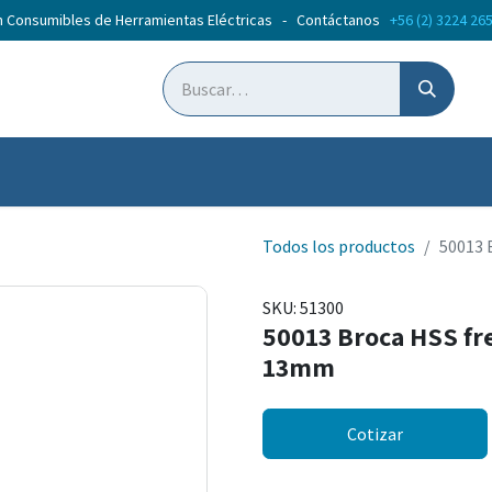
n Consumibles de Herramientas Eléctricas - Contáctanos
+56 (2) 3224 26
ticias
Cursos
Todos los productos
50013 
SKU:
51300
50013 Broca HSS fre
13mm
Cotizar