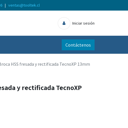
56
|
ventas@tooltek.cl
Iniciar sesión
Contáctenos
Broca HSS fresada y rectificada TecnoXP 13mm
sada y rectificada TecnoXP