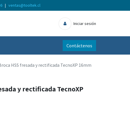
56
|
ventas@tooltek.cl
Iniciar sesión
Contáctenos
Broca HSS fresada y rectificada TecnoXP 16mm
esada y rectificada TecnoXP