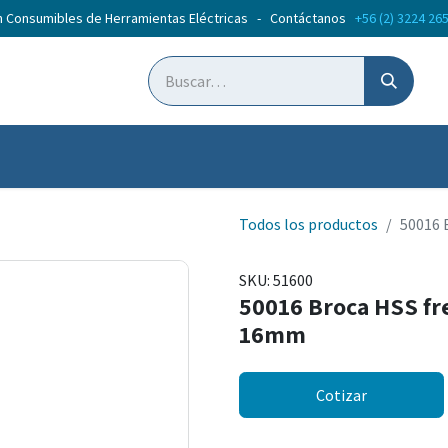
n Consumibles de Herramientas Eléctricas - Contáctanos
+56 (2) 3224 26
ticias
Cursos
Todos los productos
50016 
SKU:
51600
50016 Broca HSS fr
16mm
Cotizar