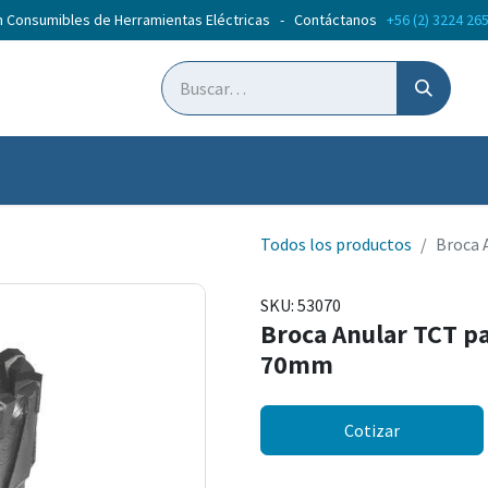
n Consumibles de Herramientas Eléctricas - Contáctanos
+56 (2) 3224 26
ticias
Cursos
Todos los productos
Broca 
SKU:
53070
Broca Anular TCT p
70mm
Cotizar