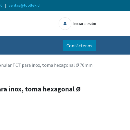
56
|
ventas@tooltek.cl
Iniciar sesión
Contáctenos
Anular TCT para inox, toma hexagonal Ø 70mm
ara inox, toma hexagonal Ø