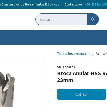
n Consumibles de Herramientas Eléctricas - Contáctanos
+56 (2) 3224 26
ticias
Cursos
Todos los productos
Broca 
SKU:
55023
Broca Anular HSS R
23mm
Cotizar