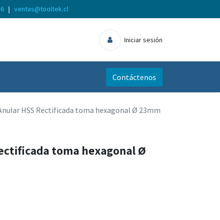
56
|
ventas@tooltek.cl
Iniciar sesión
Contáctenos
Anular HSS Rectificada toma hexagonal Ø 23mm
ectificada toma hexagonal Ø