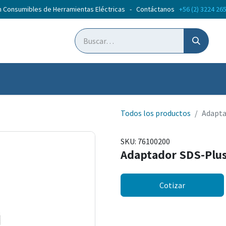
n Consumibles de Herramientas Eléctricas - Contáctanos
+56 (2) 3224 26
ticias
Cursos
Todos los productos
Adapta
SKU:
76100200
Adaptador SDS-Plu
Cotizar