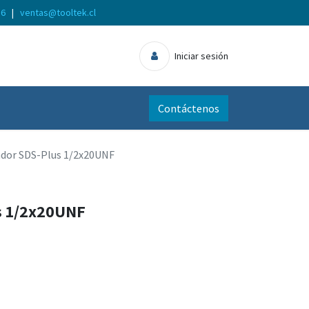
56
|
ventas@tooltek.cl
Iniciar sesión
Contáctenos
dor SDS-Plus 1/2x20UNF
s 1/2x20UNF