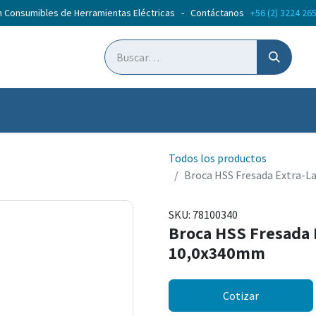
n Consumibles de Herramientas Eléctricas - Contáctanos
+56 (2) 3224 26
ticias
Cursos
Todos los productos
Broca HSS Fresada Extra-
SKU:
78100340
Broca HSS Fresada 
10,0x340mm
Cotizar