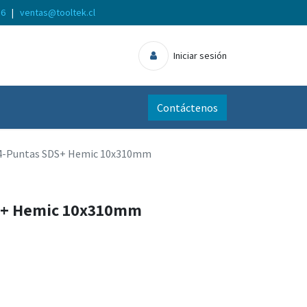
56
|
ventas@tooltek.cl
Iniciar sesión
Contáctenos
4-Puntas SDS+ Hemic 10x310mm
S+ Hemic 10x310mm