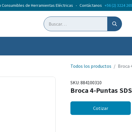
n Consumibles de Herramientas Eléctricas - Contáctanos
+56 (2) 3224 26
ticias
Cursos
Todos los productos
Broca 
SKU:
884100310
Broca 4-Puntas SD
Cotizar