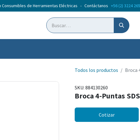
n Consumibles de Herramientas Eléctricas - Contáctanos
+56 (2) 3224 26
ticias
Cursos
Todos los productos
Broca 
SKU:
884130260
Broca 4-Puntas SD
Cotizar