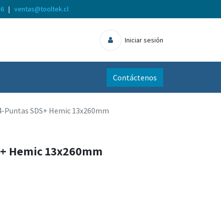
56
|
ventas@tooltek.cl
Iniciar sesión
Contáctenos
4-Puntas SDS+ Hemic 13x260mm
S+ Hemic 13x260mm