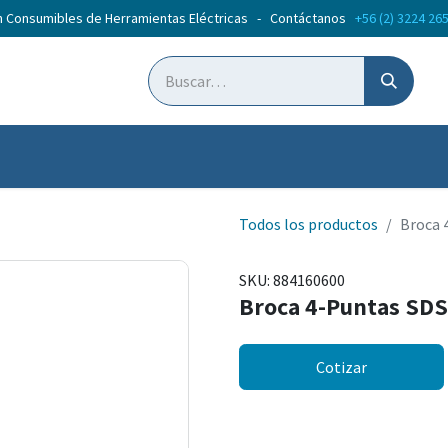
n Consumibles de Herramientas Eléctricas - Contáctanos
+56 (2) 3224 26
ticias
Cursos
Todos los productos
Broca 
SKU:
884160600
Broca 4-Puntas SD
Cotizar