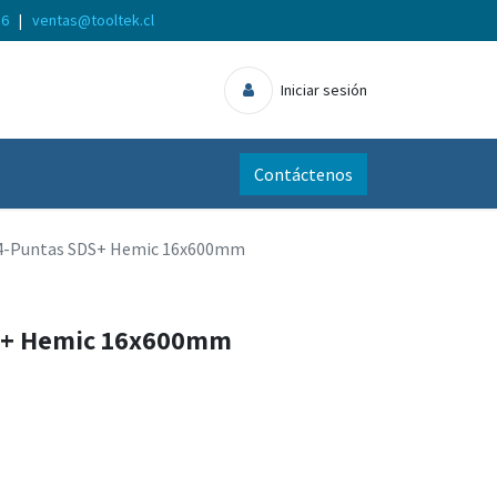
56
|
ventas@tooltek.cl
Iniciar sesión
Contáctenos
4-Puntas SDS+ Hemic 16x600mm
S+ Hemic 16x600mm