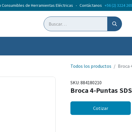
n Consumibles de Herramientas Eléctricas - Contáctanos
+56 (2) 3224 26
ticias
Cursos
Todos los productos
Broca 
SKU:
884180210
Broca 4-Puntas SD
Cotizar