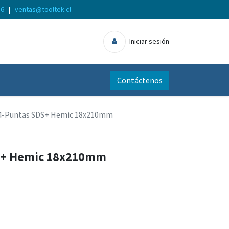
56
|
ventas@tooltek.cl
Iniciar sesión
Contáctenos
4-Puntas SDS+ Hemic 18x210mm
S+ Hemic 18x210mm