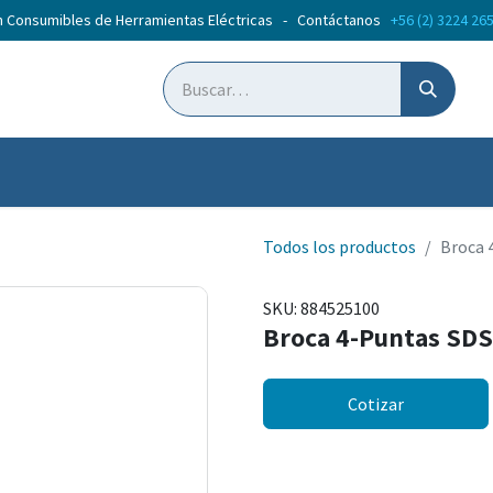
n Consumibles de Herramientas Eléctricas - Contáctanos
+56 (2) 3224 26
ticias
Cursos
Todos los productos
Broca 
SKU:
884525100
Broca 4-Puntas S
Cotizar