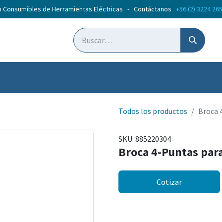
n Consumibles de Herramientas Eléctricas - Contáctanos
+56 (2) 3224 26
ticias
Cursos
Todos los productos
Broca 
SKU:
885220304
Broca 4-Puntas par
Cotizar