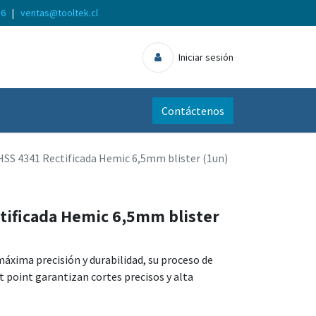
56
|
ventas@tooltek.cl
Iniciar sesión
Contáctenos
HSS 4341 Rectificada Hemic 6,5mm blister (1un)
tificada Hemic 6,5mm blister
áxima precisión y durabilidad, su proceso de
it point garantizan cortes precisos y alta