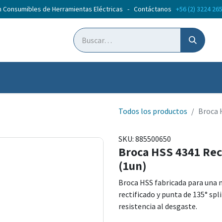
n Consumibles de Herramientas Eléctricas - Contáctanos
+56 (2) 3224 26
ticias
Cursos
Todos los productos
Broca 
SKU:
885500650
Broca HSS 4341 Rec
(1un)
Broca HSS fabricada para una m
rectificado y punta de 135° spl
resistencia al desgaste.