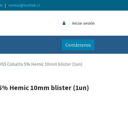
56
|
ventas@tooltek.cl
Iniciar sesión
Contáctenos
HSS Cobalto 5% Hemic 10mm blister (1un)
5% Hemic 10mm blister (1un)