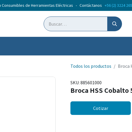
n Consumibles de Herramientas Eléctricas - Contáctanos
+56 (2) 3224 26
ticias
Cursos
Todos los productos
Broca 
SKU:
885601000
Broca HSS Cobalto 
Cotizar