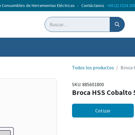
n Consumibles de Herramientas Eléctricas - Contáctanos
+56 (2) 3224 26
ticias
Cursos
Todos los productos
Broca
SKU:
885601800
Broca HSS Cobalt
Cotizar