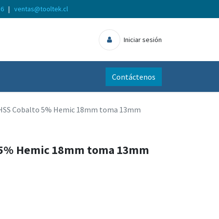
56
|
ventas@tooltek.cl
Iniciar sesión
Contáctenos
 HSS Cobalto 5% Hemic 18mm toma 13mm
o 5% Hemic 18mm toma 13mm