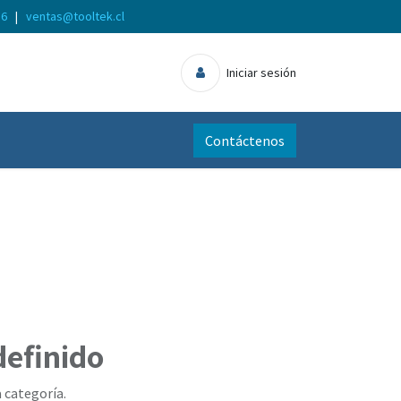
56
|
ventas@tooltek.cl
Iniciar sesión
Contáctenos
definido
 categoría.