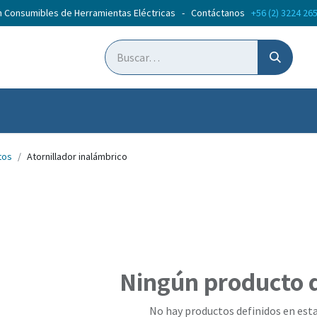
n Consumibles de Herramientas Eléctricas - Contáctanos
+56 (2) 3224 26
ticias
Cursos
tos
Atornillador inalámbrico
Ningún producto 
No hay productos definidos en esta