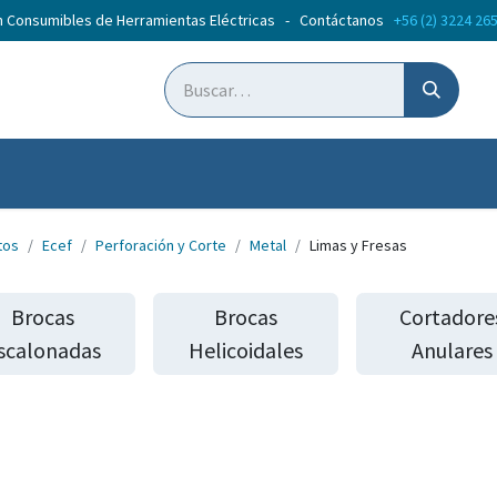
n Consumibles de Herramientas Eléctricas - Contáctanos
+56 (2) 3224 26
ticias
Cursos
tos
Ecef
Perforación y Corte
Metal
Limas y Fresas
Brocas
Brocas
Cortadore
scalonadas
Helicoidales
Anulares