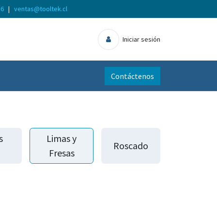
56
|
ventas@tooltek.cl
Iniciar sesión
Contáctenos
s
Limas y
Roscado
Fresas