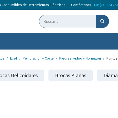
n Consumibles de Herramientas Eléctricas - Contáctanos
+56 (2) 3224 26
ticias
Cursos
tos
Ecef
Perforación y Corte
Piedras, vidrio y Hormigón
Puntos 
ocas Helicoidales
Brocas Planas
Diama