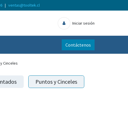
56
|
ventas@tooltek.cl
Iniciar sesión
Contáctenos
y Cinceles
ntados
Puntos y Cinceles