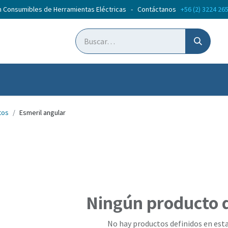
n Consumibles de Herramientas Eléctricas - Contáctanos
+56 (2) 3224 26
ticias
Cursos
tos
Esmeril angular
Ningún producto 
No hay productos definidos en esta