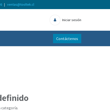
56
|
ventas@tooltek.cl
Iniciar sesión
Contáctenos
definido
 categoría.