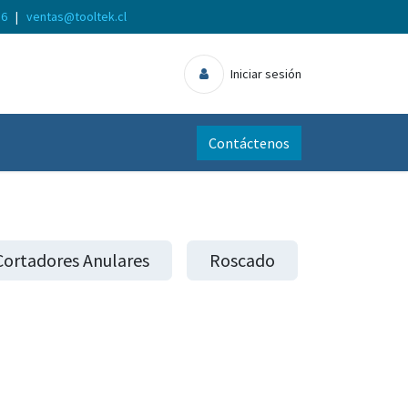
56
|
ventas@tooltek.cl
Iniciar sesión
Contáctenos
Cortadores Anulares
Roscado