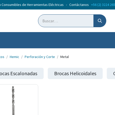
n Consumibles de Herramientas Eléctricas - Contáctanos
+56 (2) 3224 26
ticias
Cursos
tos
Hemic
Perforación y Corte
Metal
ocas Escalonadas
Brocas Helicoidales