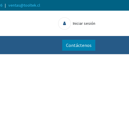
56
|
ventas@tooltek.cl
Iniciar sesión
Contáctenos