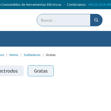
n Consumibles de Herramientas Eléctricas - Contáctanos
+56 (2) 3224 26
ticias
Cursos
tos
Hemic
Soldaduras
Gratas
ectrodos
Gratas