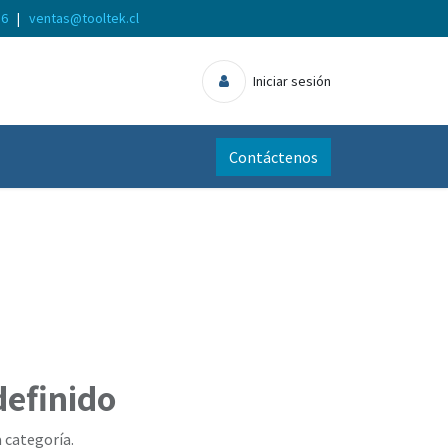
56
|
ventas@tooltek.cl
Iniciar sesión
Contáctenos
definido
 categoría.