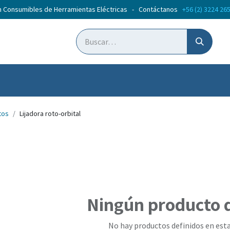
n Consumibles de Herramientas Eléctricas - Contáctanos
+56 (2) 3224 26
ticias
Cursos
tos
Lijadora roto-orbital
Ningún producto 
No hay productos definidos en esta