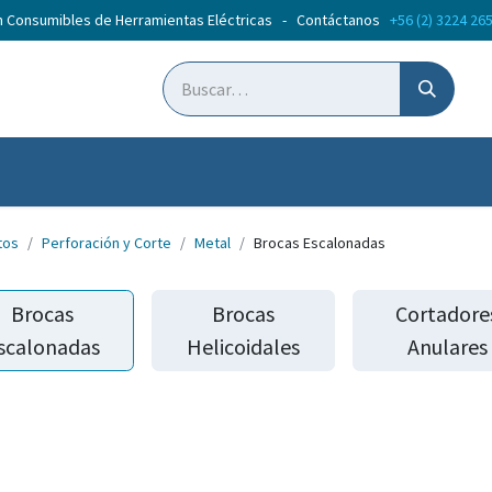
n Consumibles de Herramientas Eléctricas - Contáctanos
+56 (2) 3224 26
ticias
Cursos
tos
Perforación y Corte
Metal
Brocas Escalonadas
Brocas
Brocas
Cortadore
scalonadas
Helicoidales
Anulares