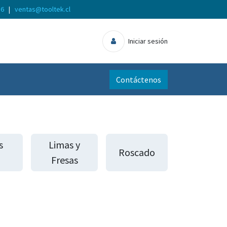
56
|
ventas@tooltek.cl
Iniciar sesión
Contáctenos
s
Limas y
Roscado
Fresas