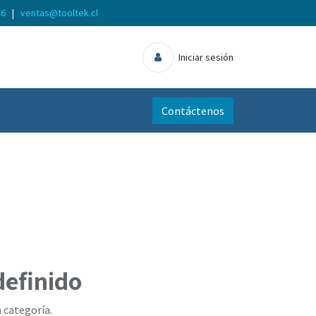
56
|
ventas@tooltek.cl
Iniciar sesión
Contáctenos
definido
 categoría.