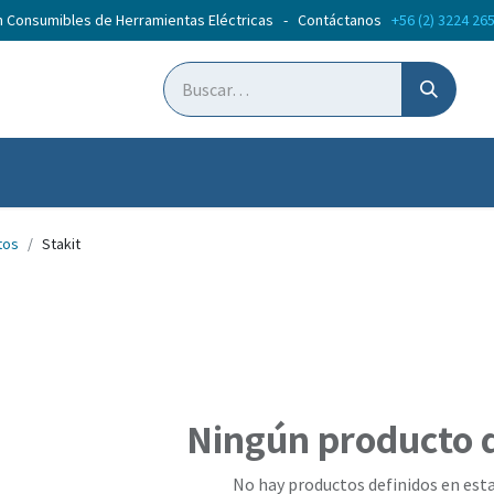
n Consumibles de Herramientas Eléctricas - Contáctanos
+56 (2) 3224 26
ticias
Cursos
tos
Stakit
Ningún producto 
No hay productos definidos en esta