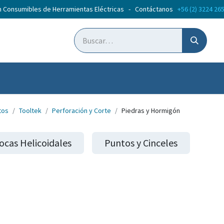
n Consumibles de Herramientas Eléctricas - Contáctanos
+56 (2) 3224 26
ticias
Cursos
tos
Tooltek
Perforación y Corte
Piedras y Hormigón
ocas Helicoidales
Puntos y Cinceles