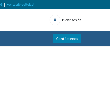
56
|
ventas@tooltek.cl
Iniciar sesión
Contáctenos