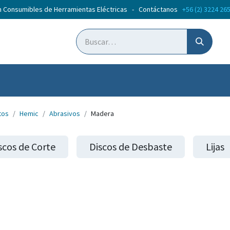
n Consumibles de Herramientas Eléctricas - Contáctanos
+56 (2) 3224 26
ticias
Cursos
tos
Hemic
Abrasivos
Madera
scos de Corte
Discos de Desbaste
Lijas