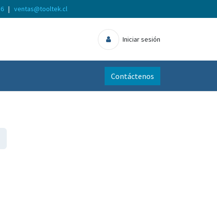
56
|
ventas@tooltek.cl
Iniciar sesión
Contáctenos