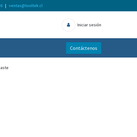
56
|
ventas@tooltek.cl
Iniciar sesión
Contáctenos
baste