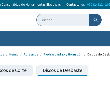
n Consumibles de Herramientas Eléctricas - Contáctanos
+56 (2) 3224 26
ticias
Cursos
tos
Hemic
Abrasivos
Piedras, vidrio y Hormigón
Discos de Des
scos de Corte
Discos de Desbaste